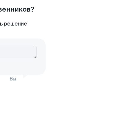
твенников?
ть решение
Вы