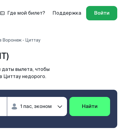
Где мой билет?
Поддержка
Войти
в Воронеж - Циттау
T)
 даты вылета, чтобы
в Циттау недорого.
Найти