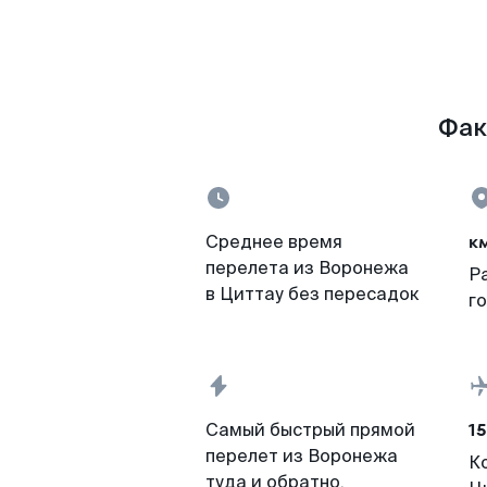
Фак
к
Среднее время
перелета из Воронежа
Р
в Циттау без пересадок
г
15
Самый быстрый прямой
перелет из Воронежа
К
туда и обратно,