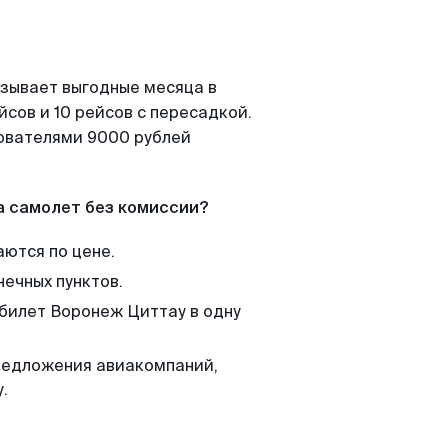
азывает выгодные месяца в
сов и 10 рейсов с пересадкой.
зователями 9000 рублей
а самолет без комиссии?
аются по цене.
нечных пунктов.
 билет Воронеж Циттау в одну
редложения авиакомпаний,
.