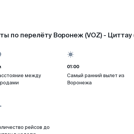
ты по перелёту Воронеж (VOZ) - Циттау (
м
01:00
асстояние между
Самый ранний вылет из
ородами
Воронежа
оличество рейсов до