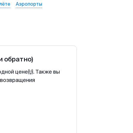
лёте
Аэропорты
и обратно)
одной цене🙌. Также вы
у возвращения