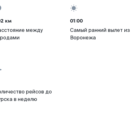
02 км
01:00
асстояние между
Самый ранний вылет из
ородами
Воронежа
оличество рейсов до
урска в неделю