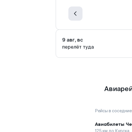
9 авг, вс
перелёт туда
Авиарей
Рейсы в соседние
Авиабилеты
Че
125
км до
Курска