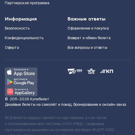
Партнерская программа
Информация
Важные ответы
Безопасность
Оформление и покупка
Конфиденциальность
Возврат и обмен билета
Оферта
Все вопросы и ответы
©
2011–2026
Купибилет
Дешёвые билеты на самолёт и поезд, бронирование и онлайн-заказ
Ж/Д билеты предоставляются партнёрами, в том числе
с использованием веб-системы ООО «РЖД – Цифровые
пассажирские решения» на основании договора № ЦПР-1282