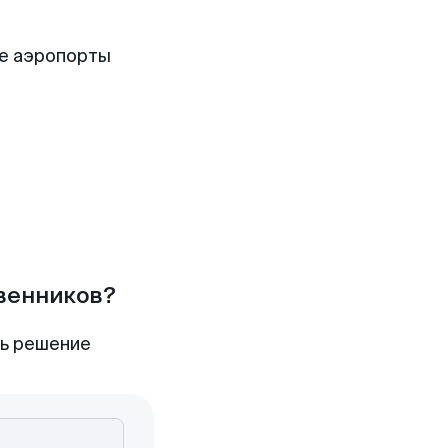
е аэропорты
твенников?
ть решение