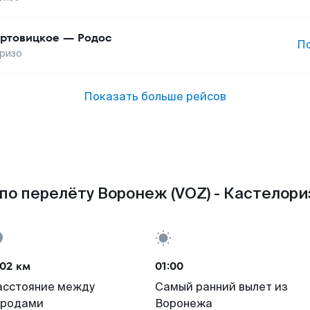
ртовицкое
—
Родос
П
ризо
Показать больше рейсов
по перелёту Воронеж (VOZ) - Кастелориз
02 км
01:00
асстояние между
Самый ранний вылет из
ородами
Воронежа