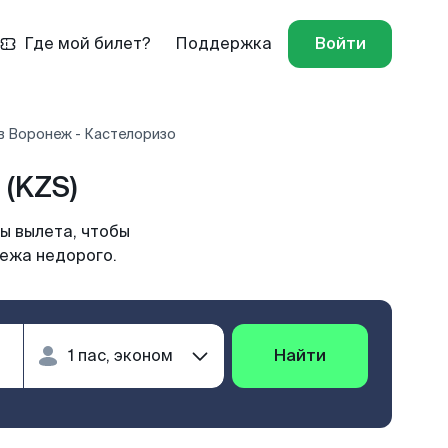
Где мой билет?
Поддержка
Войти
в Воронеж - Кастелоризо
(KZS)
ы вылета, чтобы
нежа недорого.
Найти