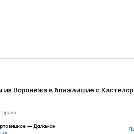
 из Воронежа в ближайшие с Кастелор
 города
ртовицкое
—
Даламан
П
ризо