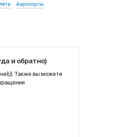
лёте
Аэропорты
уда и обратно)
ене🙌. Также вы можете
звращения