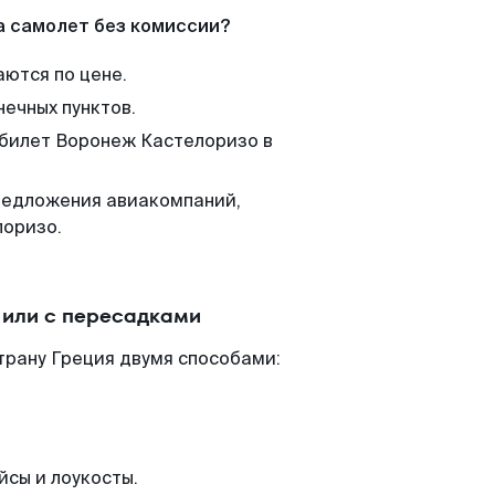
а самолет без комиссии?
аются по цене.
нечных пунктов.
 билет Воронеж Кастелоризо в
редложения авиакомпаний,
лоризо.
 или с пересадками
трану Греция двумя способами:
йсы и лоукосты.