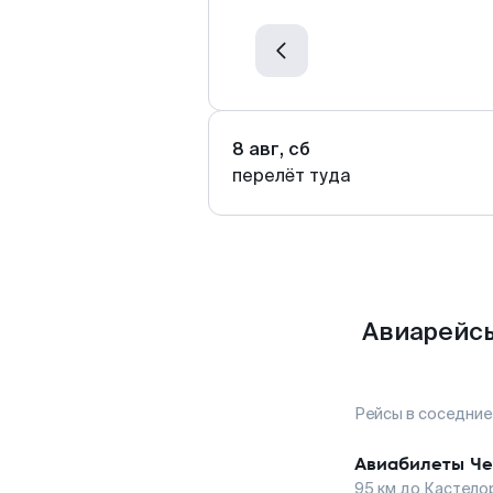
8 авг, сб
перелёт туда
Авиарейсы
Рейсы в соседние
Авиабилеты
Че
95
км до
Кастело