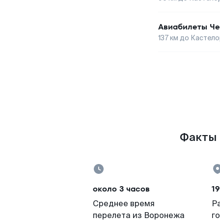
Авиабилеты
Че
137
км до
Кастело
Факты 
около 3 часов
19
Среднее время
Р
перелета из Воронежа
г