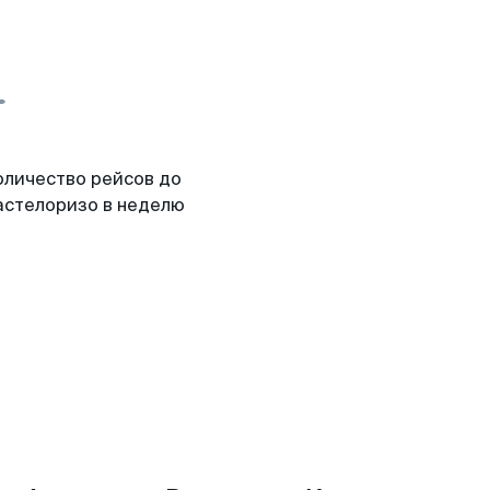
оличество рейсов до
астелоризо в неделю