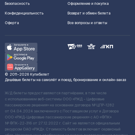
Безопасность
Оформление и покупка
Конфиденциальность
Возврат и обмен билета
Оферта
Все вопросы и ответы
©
2011–2026
Купибилет
Дешёвые билеты на самолёт и поезд, бронирование и онлайн-заказ
Ж/Д билеты предоставляются партнёрами, в том числе
с использованием веб-системы ООО «РЖД – Цифровые
пассажирские решения» на основании договора № ЦПР-1282
от 04.04.2024 заключенного с Поставщиком услуг и Договора
ООО «РЖД-Цифровые пассажирские решения» c АО «ФПК»
№ ФПК-22-316 от 27.12.2022 г. Сайт не является официальным
ресурсом ОАО «РЖД». Стоимость билетов включает сервисный