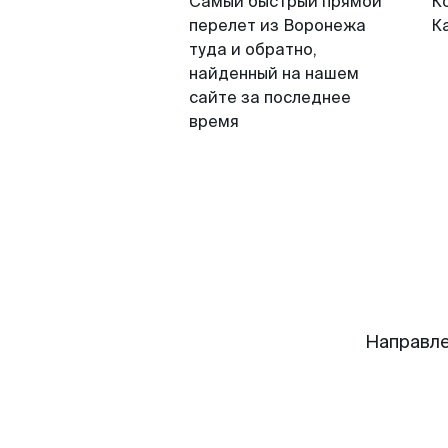
Самый быстрый прямой
К
перелет из Воронежа
К
туда и обратно,
найденный на нашем
сайте за последнее
время
Направле