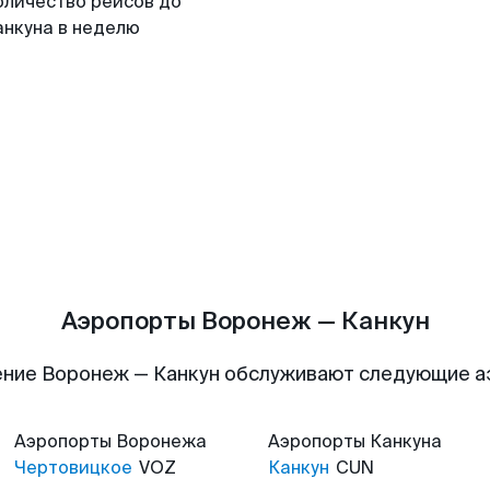
оличество рейсов до
анкуна в неделю
Аэропорты Воронеж — Канкун
ние Воронеж — Канкун обслуживают следующие 
Аэропорты
Воронежа
Аэропорты
Канкуна
Чертовицкое
VOZ
Канкун
CUN