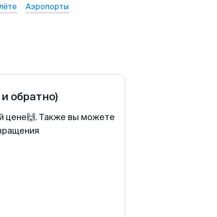
лёте
Аэропорты
 и обратно)
й цене🙌. Также вы можете
звращения