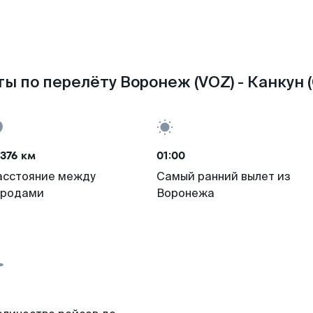
ы по перелёту Воронеж (VOZ) - Канкун 
376 км
01:00
асстояние между
Самый ранний вылет из
ородами
Воронежа