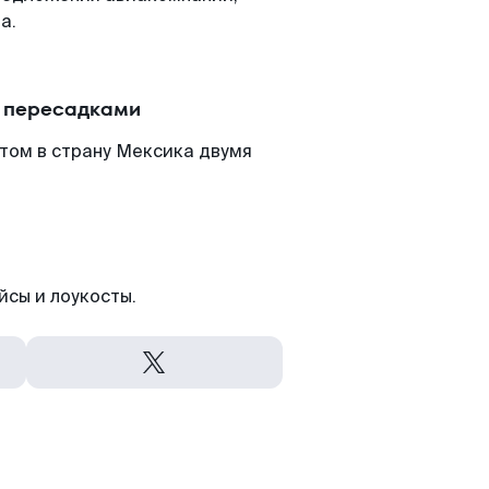
а.
с пересадками
том в страну Мексика двумя
йсы и лоукосты.