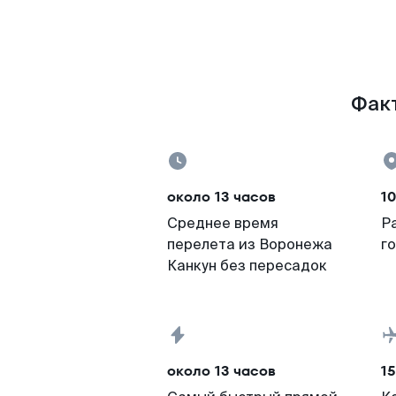
Факт
около 13 часов
10
Среднее время
Р
перелета из Воронежа
г
Канкун без пересадок
около 13 часов
15