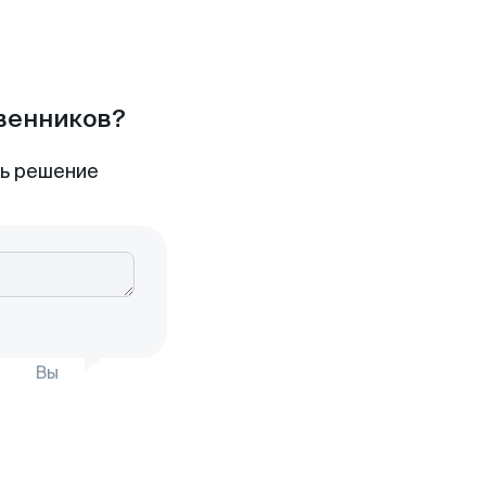
твенников?
ть решение
Вы