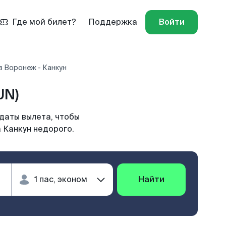
Где мой билет?
Поддержка
Войти
в Воронеж - Канкун
UN)
даты вылета, чтобы
 Канкун недорого.
Найти