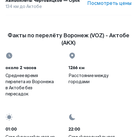
Авиабилеты
Чертовицкое
—
Орск
Посмотреть цены
134
км до
Актобе
Факты по перелёту Воронеж (VOZ) - Актобе
(AKX)
около 2 часов
1266 км
Среднее время
Расстояние между
перелета из Воронежа
городами
в Актобе без
пересадок
01:00
22:00