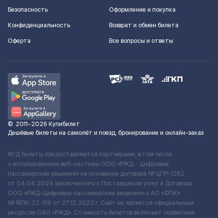
Безопасность
Оформление и покупка
Конфиденциальность
Возврат и обмен билета
Оферта
Все вопросы и ответы
©
2011–2026
Купибилет
Дешёвые билеты на самолёт и поезд, бронирование и онлайн-заказ
Ж/Д билеты предоставляются партнёрами, в том числе
с использованием веб-системы ООО «РЖД – Цифровые
пассажирские решения» на основании договора № ЦПР-1282
от 04.04.2024 заключенного с Поставщиком услуг и Договора
ООО «РЖД-Цифровые пассажирские решения» c АО «ФПК»
№ ФПК-22-316 от 27.12.2022 г. Сайт не является официальным
ресурсом ОАО «РЖД». Стоимость билетов включает сервисный