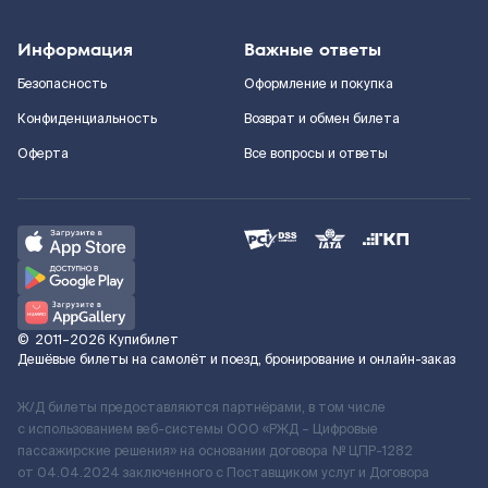
Информация
Важные ответы
Безопасность
Оформление и покупка
Конфиденциальность
Возврат и обмен билета
Оферта
Все вопросы и ответы
©
2011–2026
Купибилет
Дешёвые билеты на самолёт и поезд, бронирование и онлайн-заказ
Ж/Д билеты предоставляются партнёрами, в том числе
с использованием веб-системы ООО «РЖД – Цифровые
пассажирские решения» на основании договора № ЦПР-1282
от 04.04.2024 заключенного с Поставщиком услуг и Договора