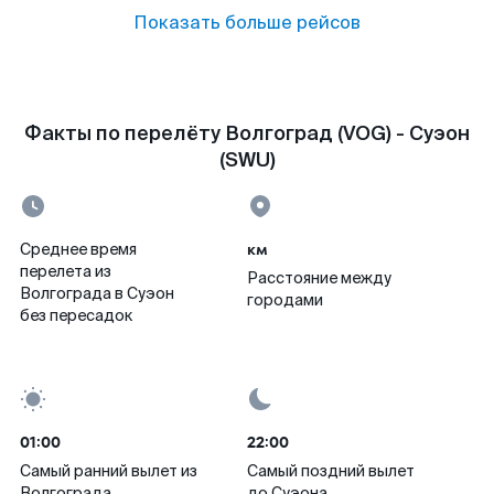
Показать больше рейсов
Факты по перелёту Волгоград (VOG) - Суэон
(SWU)
км
Среднее время
перелета из
Расстояние между
Волгограда в Суэон
городами
без пересадок
01:00
22:00
Самый ранний вылет из
Самый поздний вылет
Волгограда
до Суэона