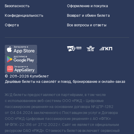
Безопасность
Оформление и покупка
Конфиденциальность
Возврат и обмен билета
Оферта
Все вопросы и ответы
©
2011–2026
Купибилет
Дешёвые билеты на самолёт и поезд, бронирование и онлайн-заказ
Ж/Д билеты предоставляются партнёрами, в том числе
с использованием веб-системы ООО «РЖД – Цифровые
пассажирские решения» на основании договора № ЦПР-1282
от 04.04.2024 заключенного с Поставщиком услуг и Договора
ООО «РЖД-Цифровые пассажирские решения» c АО «ФПК»
№ ФПК-22-316 от 27.12.2022 г. Сайт не является официальным
ресурсом ОАО «РЖД». Стоимость билетов включает сервисный