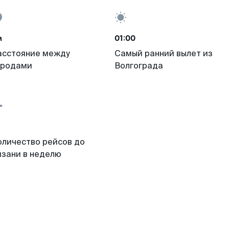
м
01:00
асстояние между
Самый ранний вылет из
ородами
Волгограда
оличество рейсов до
язани в неделю