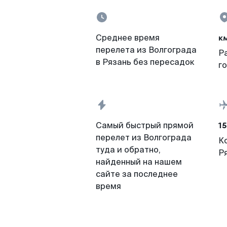
к
Среднее время
перелета из Волгограда
Р
в Рязань без пересадок
г
15
Самый быстрый прямой
перелет из Волгограда
К
туда и обратно,
Р
найденный на нашем
сайте за последнее
время