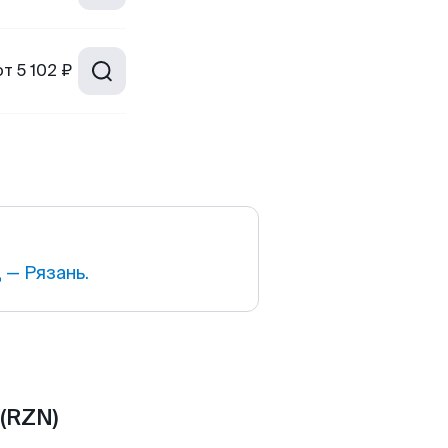
от
5 102 ₽
 — Рязань.
(RZN)