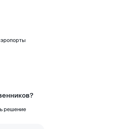
аэропорты
твенников?
ть решение