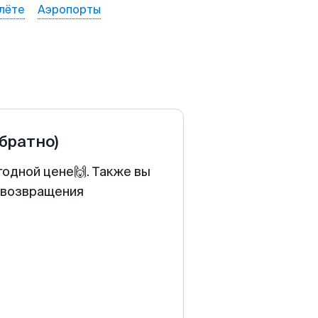
лёте
Аэропорты
обратно)
годной цене🙌. Также вы
у возвращения