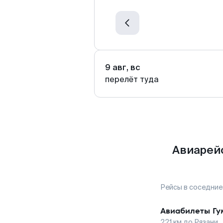
9 авг, вс
перелёт туда
Авиарейс
Рейсы в соседние
Авиабилеты
Гу
221
км до
Рязани