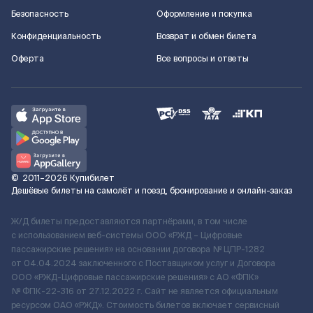
Безопасность
Оформление и покупка
Конфиденциальность
Возврат и обмен билета
Оферта
Все вопросы и ответы
©
2011–2026
Купибилет
Дешёвые билеты на самолёт и поезд, бронирование и онлайн-заказ
Ж/Д билеты предоставляются партнёрами, в том числе
с использованием веб-системы ООО «РЖД – Цифровые
пассажирские решения» на основании договора № ЦПР-1282
от 04.04.2024 заключенного с Поставщиком услуг и Договора
ООО «РЖД-Цифровые пассажирские решения» c АО «ФПК»
№ ФПК-22-316 от 27.12.2022 г. Сайт не является официальным
ресурсом ОАО «РЖД». Стоимость билетов включает сервисный