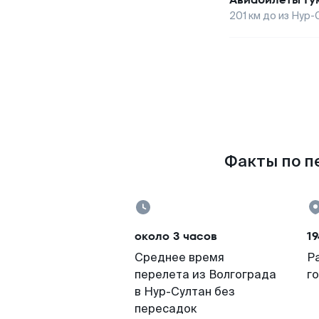
201
км до
из Нур-
Факты по пе
около 3 часов
19
Среднее время
Р
перелета из Волгограда
г
в Нур-Султан без
пересадок