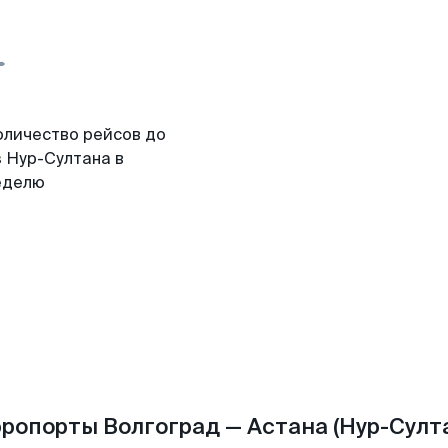
оличество рейсов до
з Нур-Султана в
еделю
ропорты Волгоград — Астана (Нур-Султ