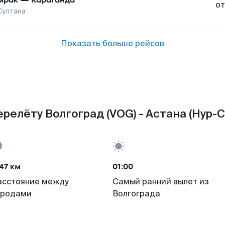
от
Султана
Показать больше рейсов
релёту Волгоград (VOG) - Астана (Нур-С
47 км
01:00
асстояние между
Самый ранний вылет из
ородами
Волгограда