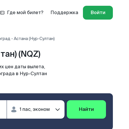
Где мой билет?
Поддержка
Войти
град - Астана (Нур-Султан)
тан) (NQZ)
х цен даты вылета,
ограда в Нур-Султан
Найти