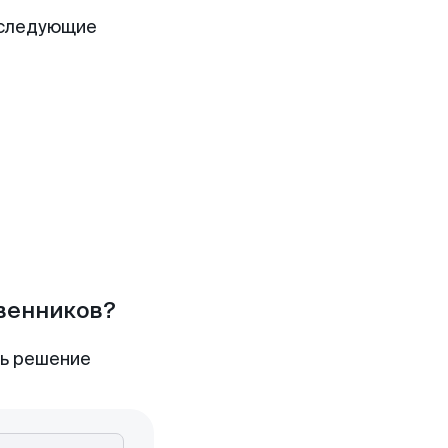
 следующие
твенников?
ть решение