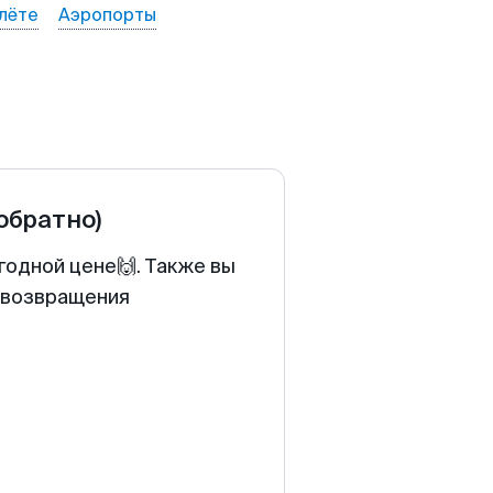
лёте
Аэропорты
 обратно)
годной цене🙌. Также вы
у возвращения