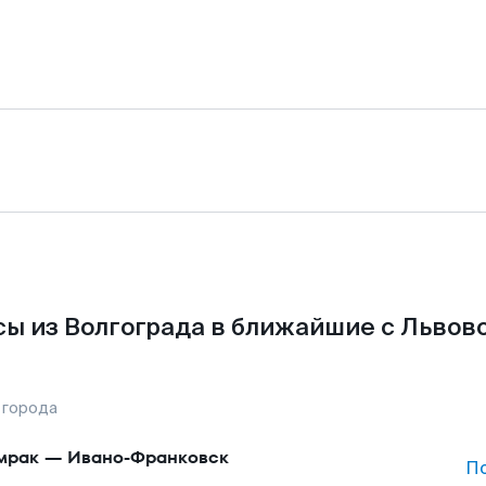
ы из Волгограда в ближайшие с Львов
 города
мрак
—
Ивано-Франковск
П