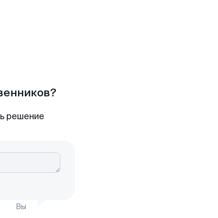
твенников?
ть решение
Вы