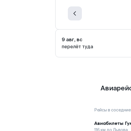
9 авг, вс
перелёт туда
Авиарейс
Рейсы в соседние
Авиабилеты
Гу
116
км до
Львова