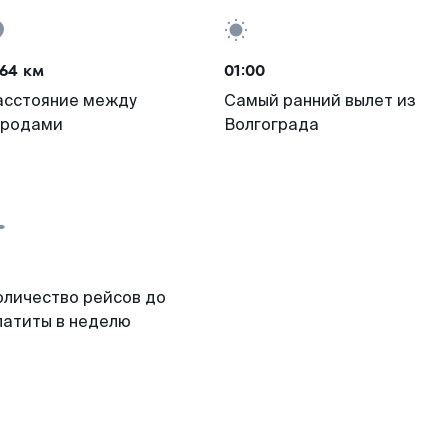
64 км
01:00
асстояние между
Самый ранний вылет из
ородами
Волгограда
оличество рейсов до
патиты в неделю