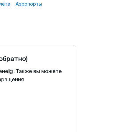
лёте
Аэропорты
 обратно)
ене🙌. Также вы можете
звращения