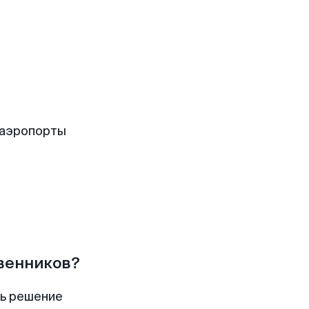
 аэропорты
твенников?
ть решение