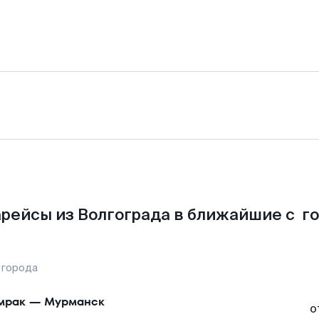
рейсы из Волгограда в ближайшие с г
 города
мрак
—
Мурманск
о