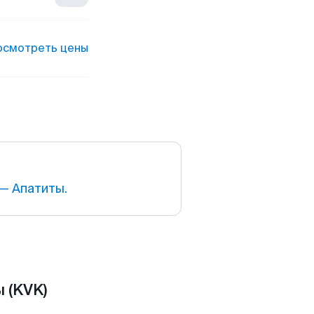
осмотреть цены
— Апатиты.
 (KVK)