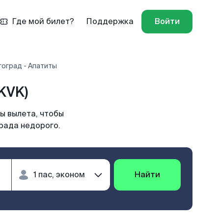
Где мой билет?
Поддержка
Войти
гоград - Апатиты
KVK)
ы вылета, чтобы
рада недорого.
Найти