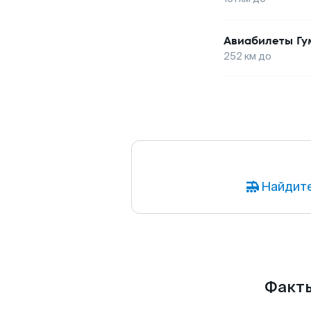
Авиабилеты
Гу
252
км до
Найдите
Факты