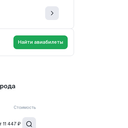
Найти авиабилеты
орода
Стоимость
т
11 447 ₽