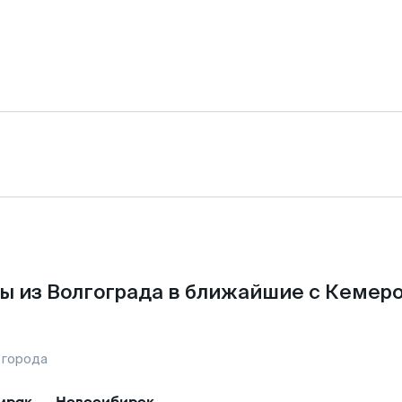
ы из Волгограда в ближайшие с Кемеро
 города
мрак
—
Новосибирск