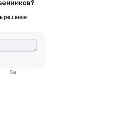
твенников?
ть решение
Вы