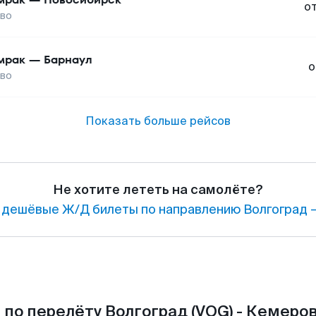
о
во
мрак
—
Барнаул
о
во
Показать больше рейсов
Не хотите лететь на самолёте?
 дешёвые Ж/Д билеты по направлению Волгоград 
по перелёту Волгоград (VOG) - Кемеров