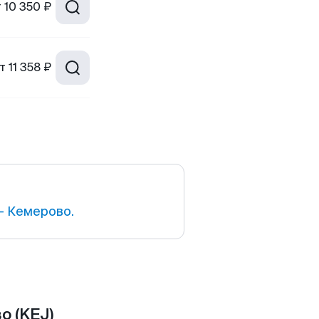
т
10 350 ₽
т
11 358 ₽
— Кемерово.
о (KEJ)