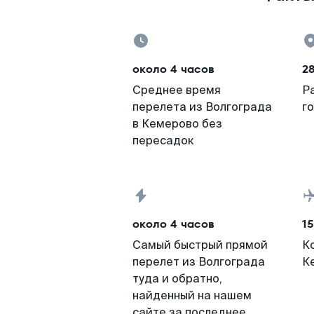
около 4 часов
2
Среднее время
Р
перелета из Волгограда
г
в Кемерово без
пересадок
около 4 часов
15
Самый быстрый прямой
К
перелет из Волгограда
К
туда и обратно,
найденный на нашем
сайте за последнее