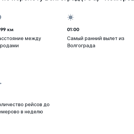
899 км
01:00
асстояние между
Самый ранний вылет из
ородами
Волгограда
оличество рейсов до
емерово в неделю