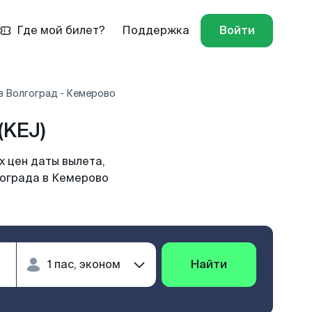
Где мой билет?
Поддержка
Войти
в Волгоград - Кемерово
(KEJ)
 цен даты вылета,
гограда в Кемерово
Найти