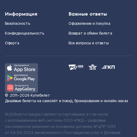
Информация
Важные ответы
Безопасность
Оформление и покупка
Конфиденциальность
Возврат и обмен билета
Оферта
Все вопросы и ответы
©
2011–2026
Купибилет
Дешёвые билеты на самолёт и поезд, бронирование и онлайн-заказ
Ж/Д билеты предоставляются партнёрами, в том числе
с использованием веб-системы ООО «РЖД – Цифровые
пассажирские решения» на основании договора № ЦПР-1282
от 04.04.2024 заключенного с Поставщиком услуг и Договора