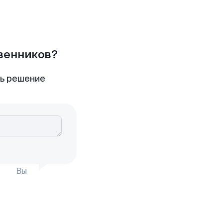
твенников?
ть решение
Вы