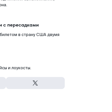
она.
и с пересадками
абилетом в страну США двумя
йсы и лоукосты.