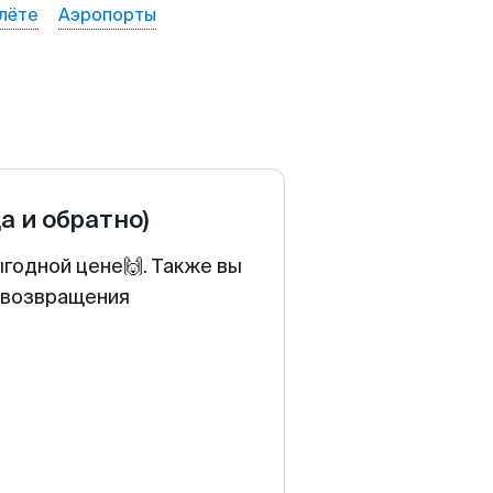
лёте
Аэропорты
да и обратно)
ыгодной цене🙌. Также вы
у возвращения