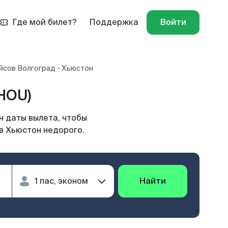
Где мой билет?
Поддержка
Войти
йсов Волгоград - Хьюстон
HOU)
н даты вылета, чтобы
в Хьюстон недорого.
Найти