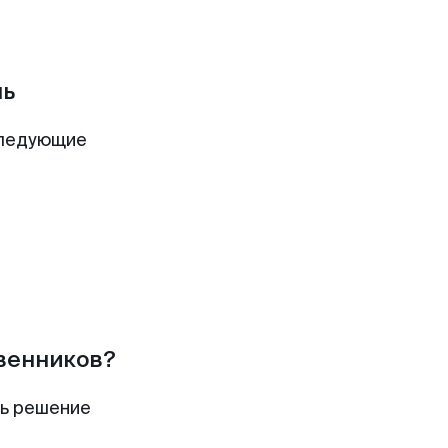
нь
следующие
твенников?
ть решение