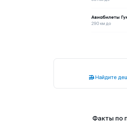
Авиабилеты
Гу
290
км до
Найдите деш
Факты по п