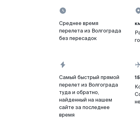
к
Среднее время
перелета из Волгограда
Р
без пересадок
г
15
Самый быстрый прямой
перелет из Волгограда
К
туда и обратно,
С
найденный на нашем
н
сайте за последнее
время