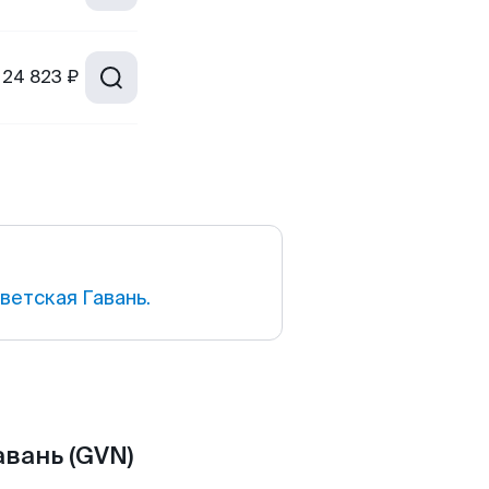
24 823 ₽
етская Гавань.
авань (GVN)