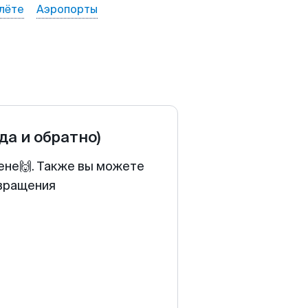
лёте
Аэропорты
уда и обратно)
ене🙌. Также вы можете
звращения