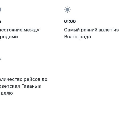
м
01:00
асстояние между
Самый ранний вылет из
ородами
Волгограда
оличество рейсов до
оветская Гавань в
еделю