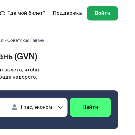
Где мой билет?
Поддержка
Войти
д - Советская Гавань
нь (GVN)
ы вылета, чтобы
рада недорого.
Найти