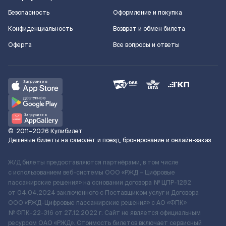
Безопасность
Оформление и покупка
Конфиденциальность
Возврат и обмен билета
Оферта
Все вопросы и ответы
©
2011–2026
Купибилет
Дешёвые билеты на самолёт и поезд, бронирование и онлайн-заказ
Ж/Д билеты предоставляются партнёрами, в том числе
с использованием веб-системы ООО «РЖД – Цифровые
пассажирские решения» на основании договора № ЦПР-1282
от 04.04.2024 заключенного с Поставщиком услуг и Договора
ООО «РЖД-Цифровые пассажирские решения» c АО «ФПК»
№ ФПК-22-316 от 27.12.2022 г. Сайт не является официальным
ресурсом ОАО «РЖД». Стоимость билетов включает сервисный