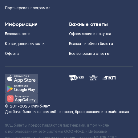
Партнерская программа
Информация
Важные ответы
Безопасность
Оформление и покупка
Конфиденциальность
Возврат и обмен билета
Оферта
Все вопросы и ответы
©
2011–2026
Купибилет
Дешёвые билеты на самолёт и поезд, бронирование и онлайн-заказ
Ж/Д билеты предоставляются партнёрами, в том числе
с использованием веб-системы ООО «РЖД – Цифровые
пассажирские решения» на основании договора № ЦПР-1282