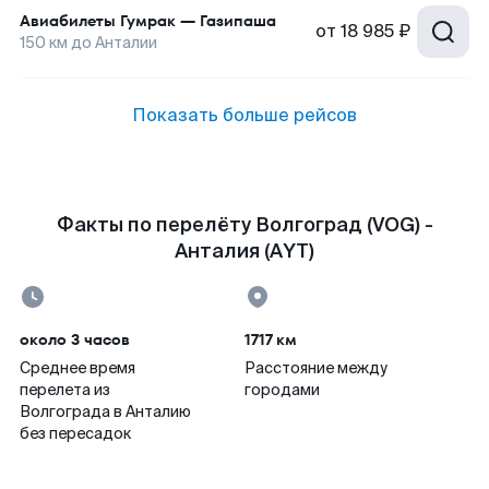
Авиабилеты
Гумрак
—
Газипаша
от
18 985 ₽
150
км до
Анталии
Показать больше рейсов
Факты по перелёту Волгоград (VOG) -
Анталия (AYT)
около 3 часов
1717 км
Среднее время
Расстояние между
перелета из
городами
Волгограда в Анталию
без пересадок