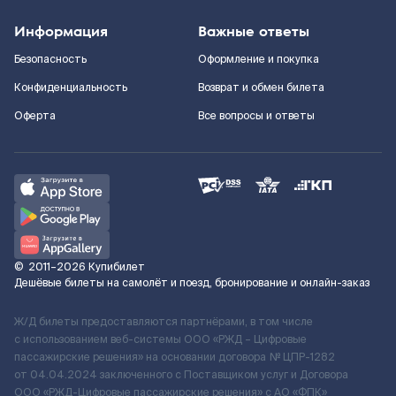
Информация
Важные ответы
Безопасность
Оформление и покупка
Конфиденциальность
Возврат и обмен билета
Оферта
Все вопросы и ответы
©
2011–2026
Купибилет
Дешёвые билеты на самолёт и поезд, бронирование и онлайн-заказ
Ж/Д билеты предоставляются партнёрами, в том числе
с использованием веб-системы ООО «РЖД – Цифровые
пассажирские решения» на основании договора № ЦПР-1282
от 04.04.2024 заключенного с Поставщиком услуг и Договора
ООО «РЖД-Цифровые пассажирские решения» c АО «ФПК»