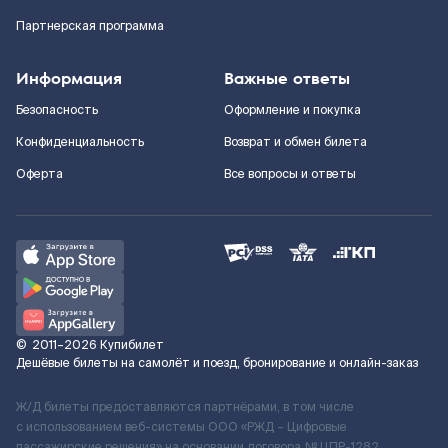
Партнерская программа
Информация
Важные ответы
Безопасность
Оформление и покупка
Конфиденциальность
Возврат и обмен билета
Оферта
Все вопросы и ответы
©
2011–2026
Купибилет
Дешёвые билеты на самолёт и поезд, бронирование и онлайн-заказ
Ж/Д билеты предоставляются партнёрами, в том числе
с использованием веб-системы ООО «РЖД – Цифровые
пассажирские решения» на основании договора № ЦПР-1282