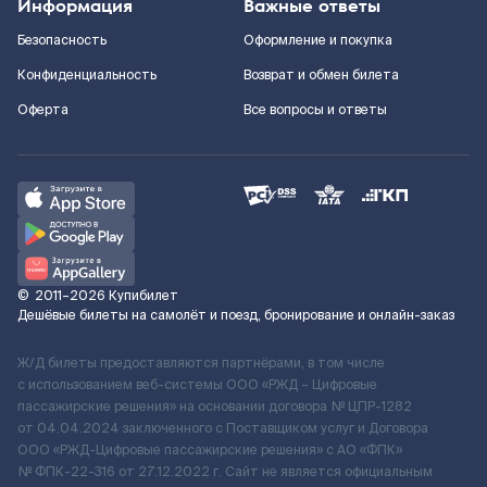
Информация
Важные ответы
Безопасность
Оформление и покупка
Конфиденциальность
Возврат и обмен билета
Оферта
Все вопросы и ответы
©
2011–2026
Купибилет
Дешёвые билеты на самолёт и поезд, бронирование и онлайн-заказ
Ж/Д билеты предоставляются партнёрами, в том числе
с использованием веб-системы ООО «РЖД – Цифровые
пассажирские решения» на основании договора № ЦПР-1282
от 04.04.2024 заключенного с Поставщиком услуг и Договора
ООО «РЖД-Цифровые пассажирские решения» c АО «ФПК»
№ ФПК-22-316 от 27.12.2022 г. Сайт не является официальным