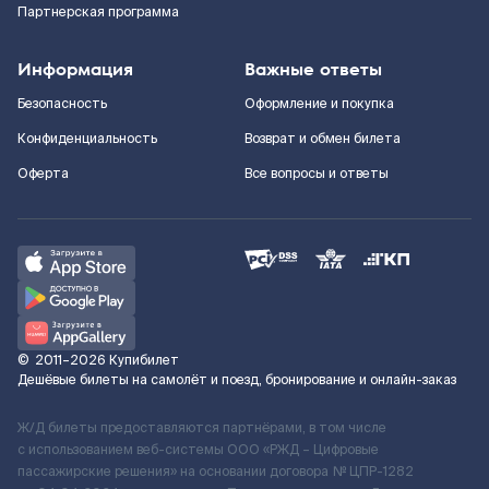
Партнерская программа
Информация
Важные ответы
Безопасность
Оформление и покупка
Конфиденциальность
Возврат и обмен билета
Оферта
Все вопросы и ответы
©
2011–2026
Купибилет
Дешёвые билеты на самолёт и поезд, бронирование и онлайн-заказ
Ж/Д билеты предоставляются партнёрами, в том числе
с использованием веб-системы ООО «РЖД – Цифровые
пассажирские решения» на основании договора № ЦПР-1282