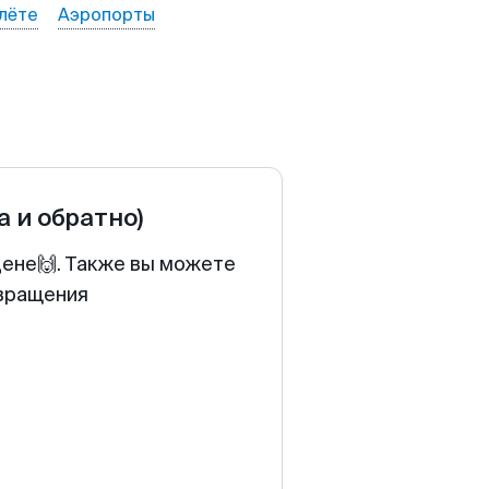
лёте
Аэропорты
а и обратно)
цене🙌. Также вы можете
звращения