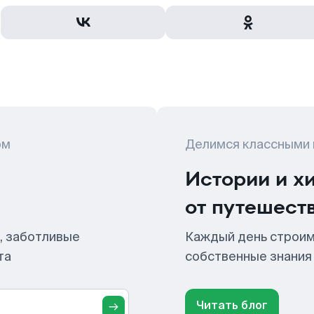
ом
Делимся классными
Истории и х
от путешест
, заботливые
Каждый день строим
та
собственные знания
Читать блог