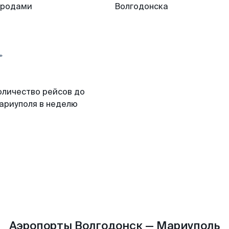
ородами
Волгодонска
оличество рейсов до
ариуполя в неделю
Аэропорты Волгодонск — Мариуполь