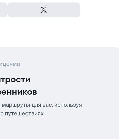
 идеями
итрости
венников
 маршруты для вас, используя
 о путешествиях