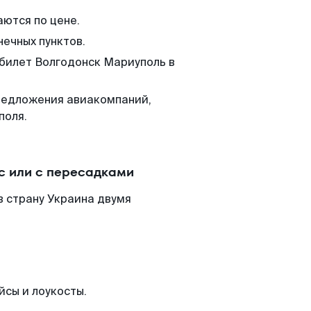
аются по цене.
нечных пунктов.
 билет Волгодонск Мариуполь в
редложения авиакомпаний,
поля.
с или с пересадками
в страну Украина двумя
йсы и лоукосты.