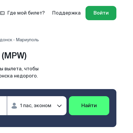
Где мой билет?
Поддержка
Войти
донск - Мариуполь
 (MPW)
ы вылета, чтобы
онска недорого.
Найти