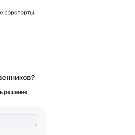
ие аэропорты
твенников?
ть решение