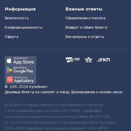
Информация
Важные ответы
Безопасность
Оформление и покупка
Конфиденциальность
Возврат и обмен билета
Оферта
Все вопросы и ответы
©
2011–2026
Купибилет
Дешёвые билеты на самолёт и поезд, бронирование и онлайн-заказ
Ж/Д билеты предоставляются партнёрами, в том числе
с использованием веб-системы ООО «РЖД – Цифровые
пассажирские решения» на основании договора № ЦПР-1282
от 04.04.2024 заключенного с Поставщиком услуг и Договора
ООО «РЖД-Цифровые пассажирские решения» c АО «ФПК»