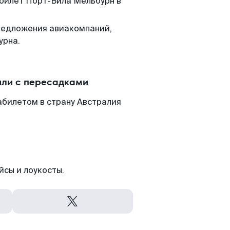
 билет Порт-Вила Мельбурн в
редложения авиакомпаний,
урна.
или с пересадками
абилетом в страну Австралия
йсы и лоукосты.