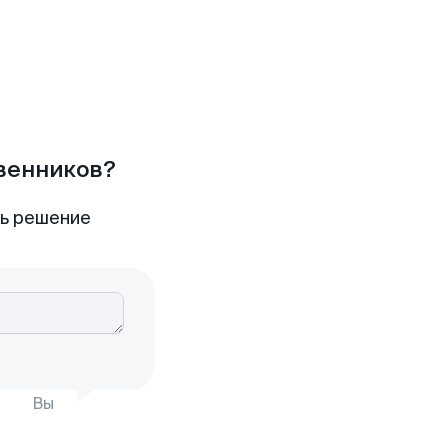
твенников?
ть решение
Вы