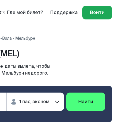
Где мой билет?
Поддержка
Войти
-Вила - Мельбурн
(MEL)
н даты вылета, чтобы
в Мельбурн недорого.
Найти