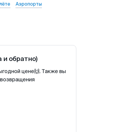
лёте
Аэропорты
а и обратно)
ыгодной цене🙌. Также вы
у возвращения