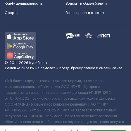
Конфиденциальность
Возврат и обмен билета
Оферта
Все вопросы и ответы
©
2011–2026
Купибилет
Дешёвые билеты на самолёт и поезд, бронирование и онлайн-заказ
Ж/Д билеты предоставляются партнёрами, в том числе
с использованием веб-системы ООО «РЖД – Цифровые
пассажирские решения» на основании договора № ЦПР-1282
от 04.04.2024 заключенного с Поставщиком услуг и Договора
ООО «РЖД-Цифровые пассажирские решения» c АО «ФПК»
№ ФПК-22-316 от 27.12.2022 г. Сайт не является официальным
ресурсом ОАО «РЖД». Стоимость билетов включает сервисный
сбор. Итоговая цена отображена на экране подтверждения покупки.
По вопросам рассмотрения обращений, жалоб, претензий граждан