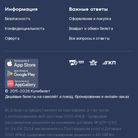
Информация
Важные ответы
Безопасность
Оформление и покупка
Конфиденциальность
Возврат и обмен билета
Оферта
Все вопросы и ответы
©
2011–2026
Купибилет
Дешёвые билеты на самолёт и поезд, бронирование и онлайн-заказ
Ж/Д билеты предоставляются партнёрами, в том числе
с использованием веб-системы ООО «РЖД – Цифровые
пассажирские решения» на основании договора № ЦПР-1282
от 04.04.2024 заключенного с Поставщиком услуг и Договора
ООО «РЖД-Цифровые пассажирские решения» c АО «ФПК»