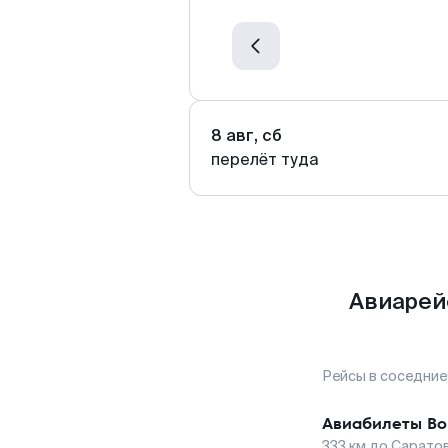
8 авг, сб
перелёт туда
Авиарей
Рейсы в соседние
Авиабилеты
Во
333
км до
Сарато