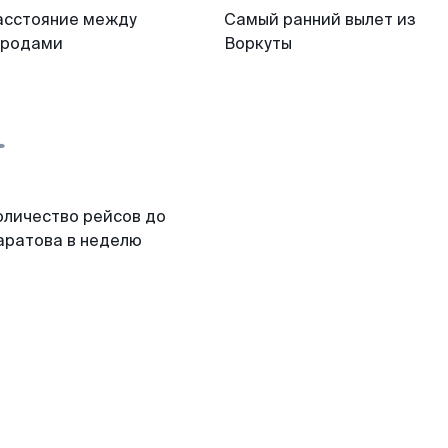
асстояние между
Самый ранний вылет из
ородами
Воркуты
оличество рейсов до
аратова в неделю