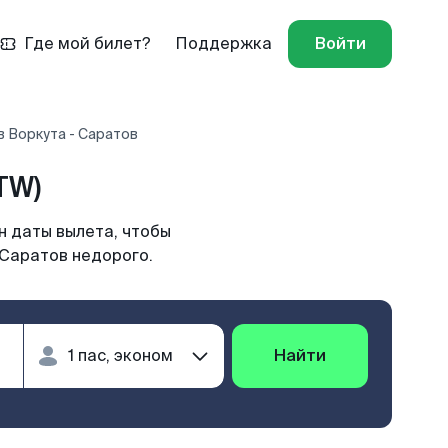
Где мой билет?
Поддержка
Войти
 Воркута - Саратов
TW)
н даты вылета, чтобы
 Саратов недорого.
Найти