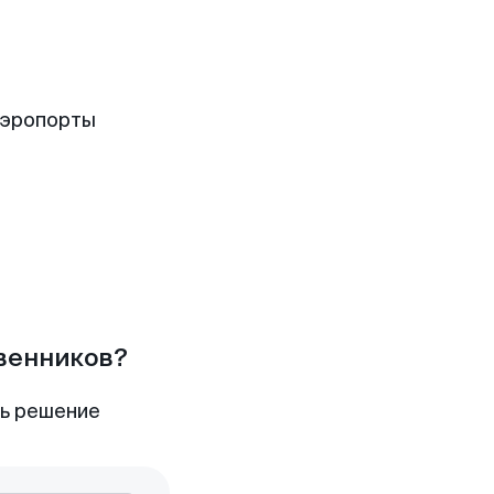
аэропорты
твенников?
ть решение