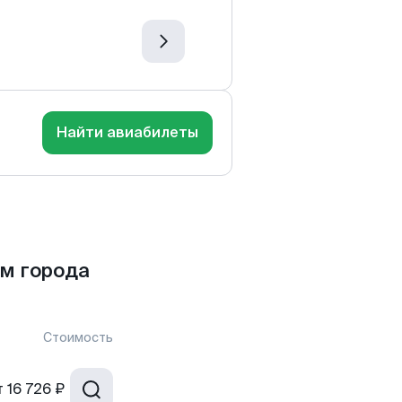
Найти авиабилеты
м города
Стоимость
т
16 726 ₽