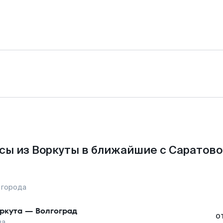
сы из Воркуты в ближайшие с Саратово
 города
ркута
—
Волгоград
о
ва