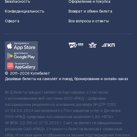
Безопасность
Оформление и покупка
Конфиденциальность
Возврат и обмен билета
Оферта
Все вопросы и ответы
©
2011–2026
Купибилет
Дешёвые билеты на самолёт и поезд, бронирование и онлайн-заказ
Ж/Д билеты предоставляются партнёрами, в том числе
с использованием веб-системы ООО «РЖД – Цифровые
пассажирские решения» на основании договора № ЦПР-1282
от 04.04.2024 заключенного с Поставщиком услуг и Договора
ООО «РЖД-Цифровые пассажирские решения» c АО «ФПК»
№ ФПК-22-316 от 27.12.2022 г. Сайт не является официальным
ресурсом ОАО «РЖД». Стоимость билетов включает сервисный
сбор. Итоговая цена отображена на экране подтверждения покупки.