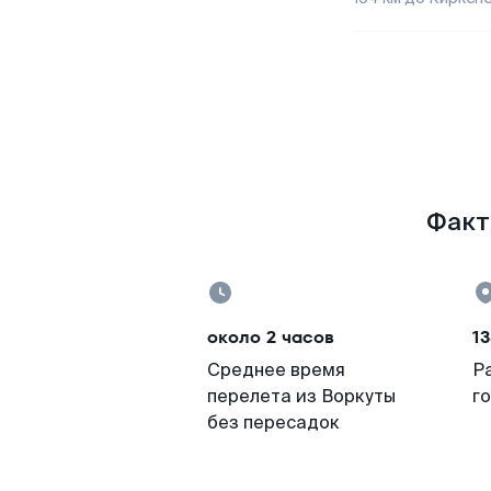
Факты
около 2 часов
13
Среднее время
Р
перелета из Воркуты
г
без пересадок