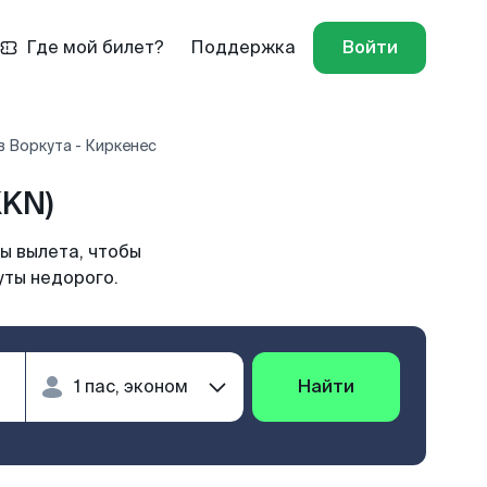
Где мой билет?
Поддержка
Войти
 Воркута - Киркенес
KKN)
ы вылета, чтобы
уты недорого.
Найти