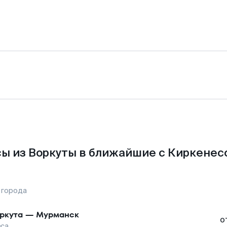
ы из Воркуты в ближайшие с Киркенес
 города
ркута
—
Мурманск
о
еса