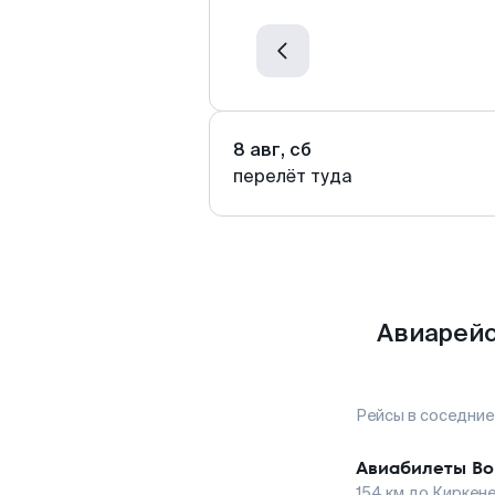
8 авг, сб
перелёт туда
Авиарейс
Рейсы в соседние
Авиабилеты
Во
154
км до
Киркен