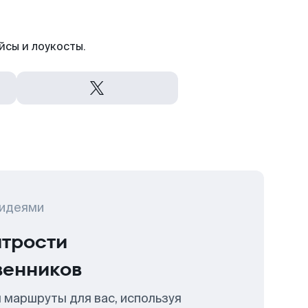
йсы и лоукосты.
 идеями
итрости
венников
 маршруты для вас, используя