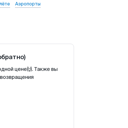
лёте
Аэропорты
обратно)
одной цене🙌. Также вы
у возвращения