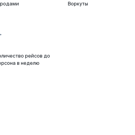
ородами
Воркуты
оличество рейсов до
ерсона в неделю