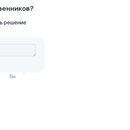
твенников?
ть решение
Вы