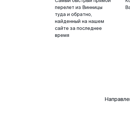
Самый быстрый прямой
К
перелет из Винницы
В
туда и обратно,
найденный на нашем
сайте за последнее
время
Направле