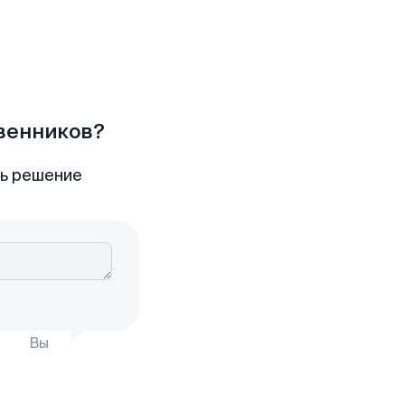
твенников?
ть решение
Вы