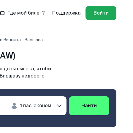
Где мой билет?
Поддержка
Войти
в Винница - Варшава
WAW)
н даты вылета, чтобы
 Варшаву недорого.
Найти