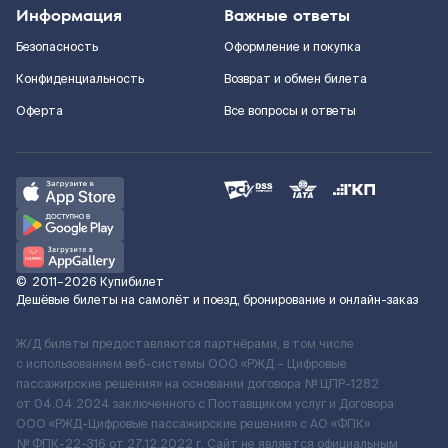
Информация
Важные ответы
Безопасность
Оформление и покупка
Конфиденциальность
Возврат и обмен билета
Оферта
Все вопросы и ответы
©
2011–2026
Купибилет
Дешёвые билеты на самолёт и поезд, бронирование и онлайн-заказ
Ж/Д билеты предоставляются партнёрами, в том числе
с использованием веб-системы ООО «РЖД – Цифровые
пассажирские решения» на основании договора № ЦПР-1282
от 04.04.2024 заключенного с Поставщиком услуг и Договора
ООО «РЖД-Цифровые пассажирские решения» c АО «ФПК»
№ ФПК-22-316 от 27.12.2022 г. Сайт не является официальным