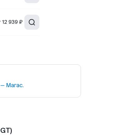
т
12 939 ₽
— Магас.
IGT)