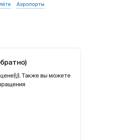
лёте
Аэропорты
обратно)
 цене🙌. Также вы можете
звращения