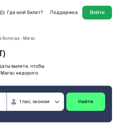
Где мой билет?
Поддержка
Войти
 Вологда - Магас
T)
даты вылета, чтобы
 Магас недорого.
Найти