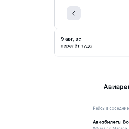
9 авг, вс
перелёт туда
Авиаре
Рейсы в соседние
Авиабилеты
Во
185
км до
Магаса