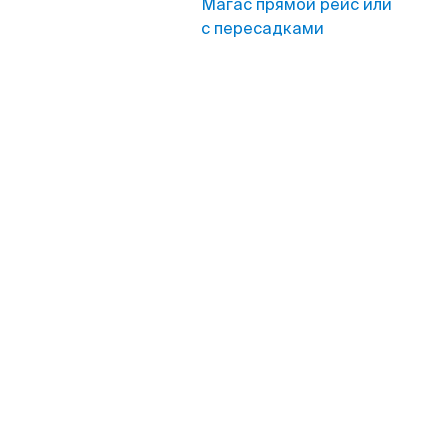
Магас прямой рейс или
с пересадками