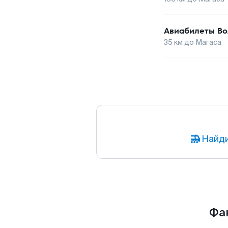
Авиабилеты
Во
35
км до
Магаса
Найди
Фак