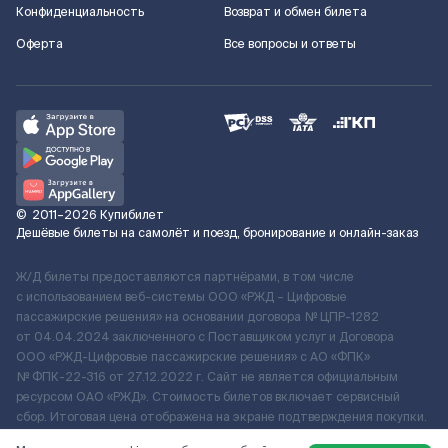
Конфиденциальность
Возврат и обмен билета
Оферта
Все вопросы и ответы
©
2011–2026
Купибилет
Дешёвые билеты на самолёт и поезд, бронирование и онлайн-заказ
Ж/Д билеты предоставляются партнёрами, в том числе
с использованием веб-системы ООО «РЖД – Цифровые
пассажирские решения» на основании договора № ЦПР-1282
от 04.04.2024 заключенного с Поставщиком услуг и Договора
ООО «РЖД-Цифровые пассажирские решения» c АО «ФПК»
№ ФПК-22-316 от 27.12.2022 г. Сайт не является официальным
ресурсом ОАО «РЖД». Стоимость билетов включает сервисный
сбор. Итоговая цена отображена на экране подтверждения покупки.
По вопросам рассмотрения обращений, жалоб, претензий граждан