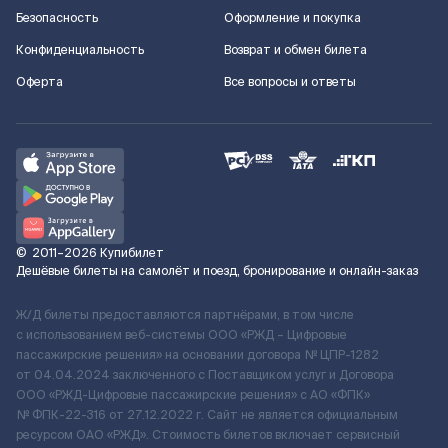
Безопасность
Оформление и покупка
Конфиденциальность
Возврат и обмен билета
Оферта
Все вопросы и ответы
©
2011–2026
Купибилет
Дешёвые билеты на самолёт и поезд, бронирование и онлайн-заказ
Ж/Д билеты предоставляются партнёрами, в том числе
с использованием веб-системы ООО «РЖД – Цифровые
пассажирские решения» на основании договора № ЦПР-1282
от 04.04.2024 заключенного с Поставщиком услуг и Договора
ООО «РЖД-Цифровые пассажирские решения» c АО «ФПК»
№ ФПК-22-316 от 27.12.2022 г. Сайт не является официальным
ресурсом ОАО «РЖД». Стоимость билетов включает сервисный