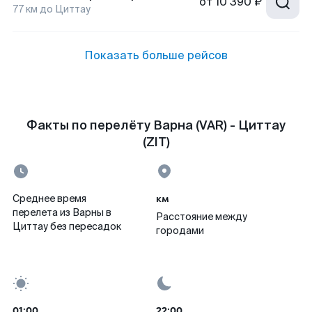
от
10 390 ₽
77
км до
Циттау
Показать больше рейсов
Факты по перелёту Варна (VAR) - Циттау
(ZIT)
км
Среднее время
перелета из Варны в
Расстояние между
Циттау без пересадок
городами
01:00
22:00