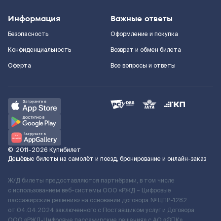
Информация
Важные ответы
Безопасность
Оформление и покупка
Конфиденциальность
Возврат и обмен билета
Оферта
Все вопросы и ответы
©
2011–2026
Купибилет
Дешёвые билеты на самолёт и поезд, бронирование и онлайн-заказ
Ж/Д билеты предоставляются партнёрами, в том числе
с использованием веб-системы ООО «РЖД – Цифровые
пассажирские решения» на основании договора № ЦПР-1282
от 04.04.2024 заключенного с Поставщиком услуг и Договора
ООО «РЖД-Цифровые пассажирские решения» c АО «ФПК»