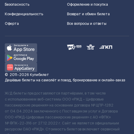
Безопасность
Оформление и покупка
Конфиденциальность
Возврат и обмен билета
Оферта
Все вопросы и ответы
©
2011–2026
Купибилет
Дешёвые билеты на самолёт и поезд, бронирование и онлайн-заказ
Ж/Д билеты предоставляются партнёрами, в том числе
с использованием веб-системы ООО «РЖД – Цифровые
пассажирские решения» на основании договора № ЦПР-1282
от 04.04.2024 заключенного с Поставщиком услуг и Договора
ООО «РЖД-Цифровые пассажирские решения» c АО «ФПК»
№ ФПК-22-316 от 27.12.2022 г. Сайт не является официальным
ресурсом ОАО «РЖД». Стоимость билетов включает сервисный