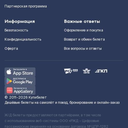
Партнерская программа
Информация
Важные ответы
Безопасность
Оформление и покупка
Конфиденциальность
Возврат и обмен билета
Оферта
Все вопросы и ответы
©
2011–2026
Купибилет
Дешёвые билеты на самолёт и поезд, бронирование и онлайн-заказ
Ж/Д билеты предоставляются партнёрами, в том числе
с использованием веб-системы ООО «РЖД – Цифровые
пассажирские решения» на основании договора № ЦПР-1282