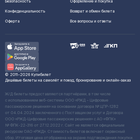
Безопасность
Оформление и покупка
Конфиденциальность
Возврат и обмен билета
Оферта
Все вопросы и ответы
©
2011–2026
Купибилет
Дешёвые билеты на самолёт и поезд, бронирование и онлайн-заказ
Ж/Д билеты предоставляются партнёрами, в том числе
с использованием веб-системы ООО «РЖД – Цифровые
пассажирские решения» на основании договора № ЦПР-1282
от 04.04.2024 заключенного с Поставщиком услуг и Договора
ООО «РЖД-Цифровые пассажирские решения» c АО «ФПК»
№ ФПК-22-316 от 27.12.2022 г. Сайт не является официальным
ресурсом ОАО «РЖД». Стоимость билетов включает сервисный
сбор. Итоговая цена отображена на экране подтверждения покупки.