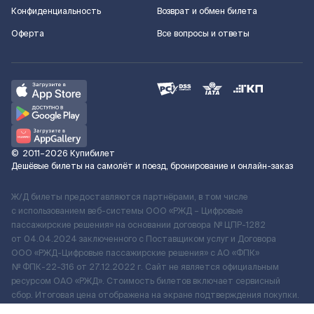
Конфиденциальность
Возврат и обмен билета
Оферта
Все вопросы и ответы
©
2011–2026
Купибилет
Дешёвые билеты на самолёт и поезд, бронирование и онлайн-заказ
Ж/Д билеты предоставляются партнёрами, в том числе
с использованием веб-системы ООО «РЖД – Цифровые
пассажирские решения» на основании договора № ЦПР-1282
от 04.04.2024 заключенного с Поставщиком услуг и Договора
ООО «РЖД-Цифровые пассажирские решения» c АО «ФПК»
№ ФПК-22-316 от 27.12.2022 г. Сайт не является официальным
ресурсом ОАО «РЖД». Стоимость билетов включает сервисный
сбор. Итоговая цена отображена на экране подтверждения покупки.
По вопросам рассмотрения обращений, жалоб, претензий граждан