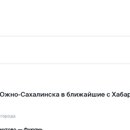
Южно-Сахалинска в ближайшие с Хаба
 города
мутово
—
Фуюань