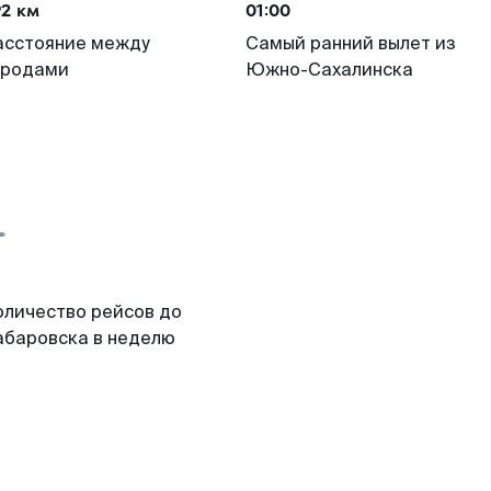
92 км
01:00
асстояние между
Самый ранний вылет из
ородами
Южно-Сахалинска
оличество рейсов до
абаровска в неделю