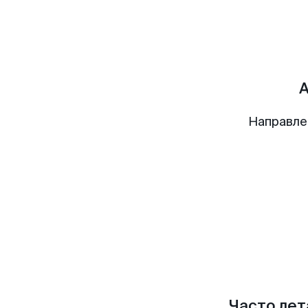
А
Направле
Часто лет