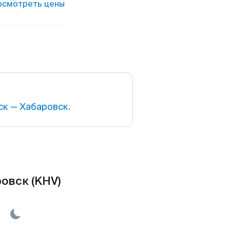
осмотреть цены
к — Хабаровск.
овск (KHV)