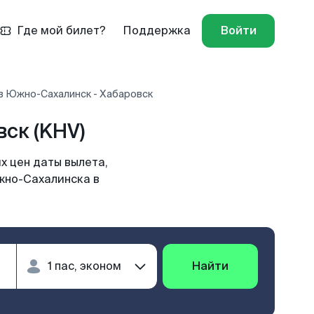
Где мой билет?
Поддержка
Войти
в Южно-Сахалинск - Хабаровск
ск (KHV)
х цен даты вылета,
жно-Сахалинска в
Найти