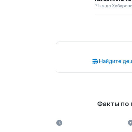
71
км до
Хабаровс
Найдите деш
Факты по 