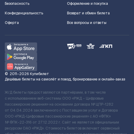
Безопасность
Оформление и покупка
Конфиденциальность
Возврат и обмен билета
Оферта
Все вопросы и ответы
©
2011–2026
Купибилет
Дешёвые билеты на самолёт и поезд, бронирование и онлайн-заказ
Ж/Д билеты предоставляются партнёрами, в том числе
с использованием веб-системы ООО «РЖД – Цифровые
пассажирские решения» на основании договора № ЦПР-1282
от 04.04.2024 заключенного с Поставщиком услуг и Договора
ООО «РЖД-Цифровые пассажирские решения» c АО «ФПК»
№ ФПК-22-316 от 27.12.2022 г. Сайт не является официальным
ресурсом ОАО «РЖД». Стоимость билетов включает сервисный