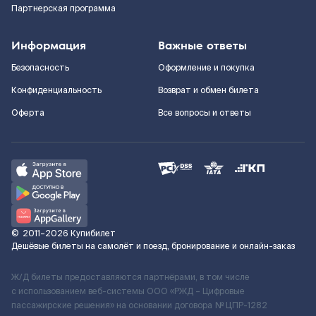
Партнерская программа
Информация
Важные ответы
Безопасность
Оформление и покупка
Конфиденциальность
Возврат и обмен билета
Оферта
Все вопросы и ответы
©
2011–2026
Купибилет
Дешёвые билеты на самолёт и поезд, бронирование и онлайн-заказ
Ж/Д билеты предоставляются партнёрами, в том числе
с использованием веб-системы ООО «РЖД – Цифровые
пассажирские решения» на основании договора № ЦПР-1282