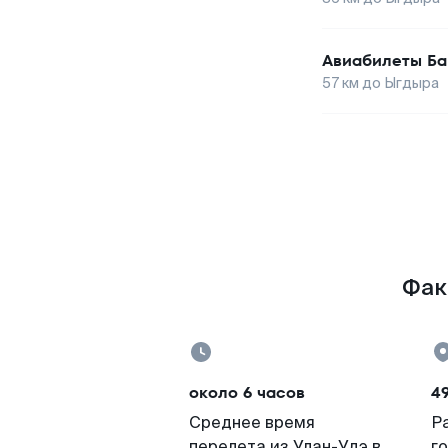
Авиабилеты
Ба
57
км до
Ыгдыра
Фак
около 6 часов
4
Среднее время
Р
перелета из Улан-Удэ в
г