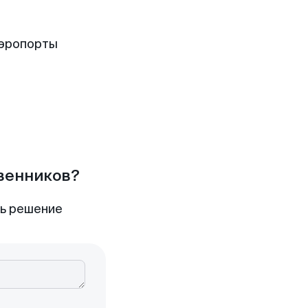
аэропорты
твенников?
ть решение