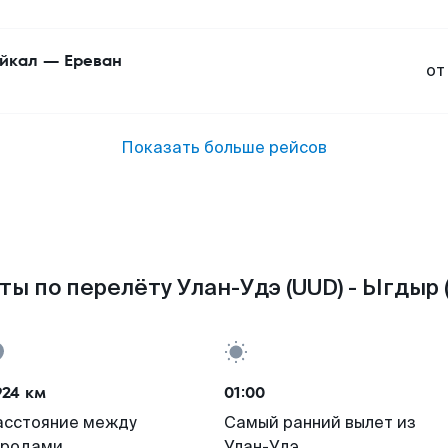
йкал
—
Ереван
от
Показать больше рейсов
ты по перелёту Улан-Удэ (UUD) - Ыгдыр (
924 км
01:00
асстояние между
Самый ранний вылет из
ородами
Улан-Удэ