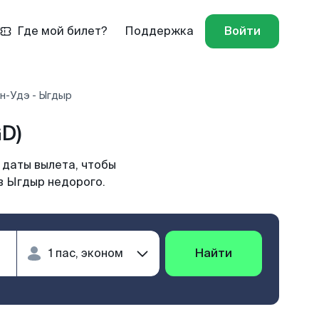
Где мой билет?
Поддержка
Войти
ан-Удэ - Ыгдыр
D)
 даты вылета, чтобы
в Ыгдыр недорого.
Найти