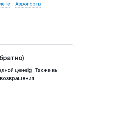
лёте
Аэропорты
обратно)
одной цене🙌. Также вы
у возвращения