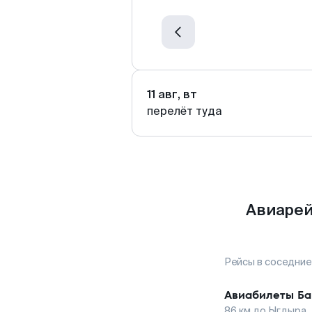
11 авг, вт
перелёт туда
Авиарей
Рейсы в соседние
Авиабилеты
Ба
86
км до
Ыгдыра