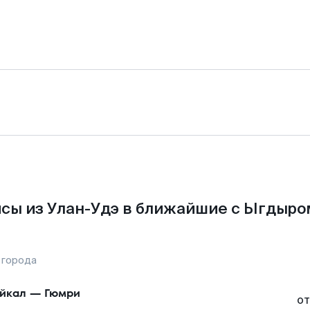
сы из Улан-Удэ в ближайшие с Ыгдыро
 города
йкал
—
Гюмри
от