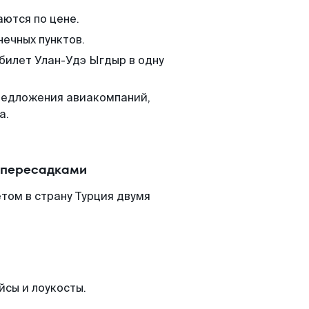
аются по цене.
нечных пунктов.
 билет Улан-Удэ Ыгдыр в одну
редложения авиакомпаний,
а.
с пересадками
том в страну Турция двумя
йсы и лоукосты.