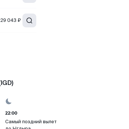
29 043 ₽
IGD)
22:00
Самый поздний вылет
до Ыгдыра