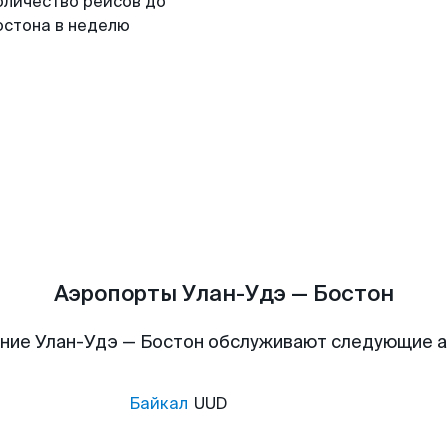
оличество рейсов до
остона в неделю
Аэропорты Улан-Удэ — Бостон
ние Улан-Удэ — Бостон обслуживают следующие 
Байкал
UUD