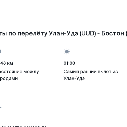
ы по перелёту Улан-Удэ (UUD) - Бостон 
543 км
01:00
асстояние между
Самый ранний вылет из
ородами
Улан-Удэ