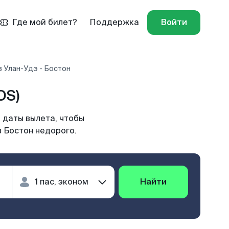
Где мой билет?
Поддержка
Войти
 Улан-Удэ - Бостон
OS)
 даты вылета, чтобы
в Бостон недорого.
Найти