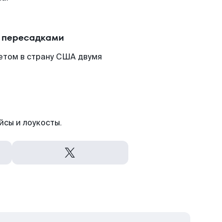
с пересадками
летом в страну США двумя
йсы и лоукосты.