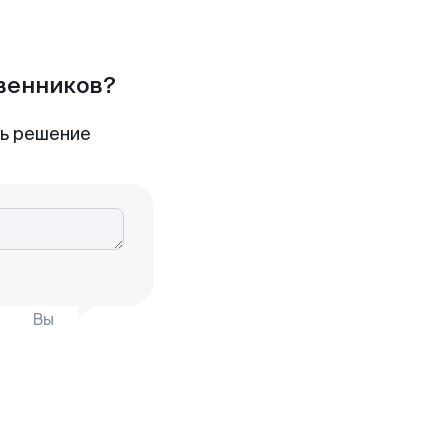
твенников?
ть решение
Вы